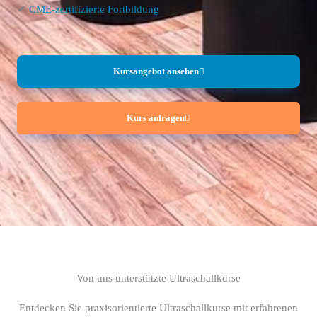
✔
CME-zertifizierte Fortbildung
Kursangebot ansehen
Kurs anfragen
Von uns unterstützte Ultraschallkurse
Entdecken Sie praxisorientierte Ultraschallkurse mit erfahrenen